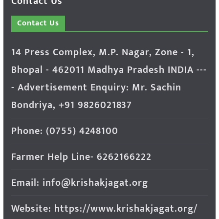
Contact Us
Contact Us
14 Press Complex, M.P. Nagar, Zone - 1,
Bhopal - 462011 Madhya Pradesh INDIA ---
- Advertisement Enquiry: Mr. Sachin
Bondriya, +91 9826021837
Phone: (0755) 4248100
Farmer Help Line- 6262166222
Email: info@krishakjagat.org
Website: https://www.krishakjagat.org/