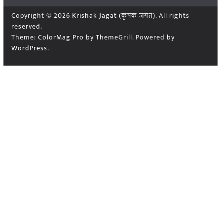
Copyright © 2026
Krishak Jagat (कृषक जगत)
. All rights
reserved.
Theme:
ColorMag Pro
by ThemeGrill. Powered by
WordPress
.