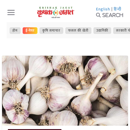
Skip
English
|
हिन्दी
to
Search
content
होम
ई-पेपर
कृषि समाचार
फसल की खेती
उद्यानिकी
सरकारी य