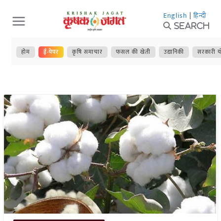
Skip
English
|
हिन्दी
to
Search
content
होम
ई-पेपर
कृषि समाचार
फसल की खेती
उद्यानिकी
सरकारी य