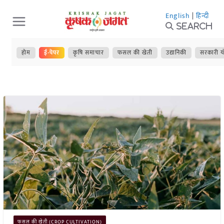
Skip
English
|
हिन्दी
to
Search
content
होम
ई-पेपर
कृषि समाचार
फसल की खेती
उद्यानिकी
सरकारी य
फसल की खेती (CROP CULTIVATION)