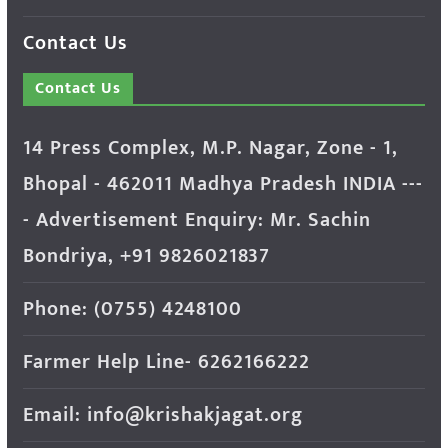
Contact Us
Contact Us
14 Press Complex, M.P. Nagar, Zone - 1,
Bhopal - 462011 Madhya Pradesh INDIA ---
- Advertisement Enquiry: Mr. Sachin
Bondriya, +91 9826021837
Phone: (0755) 4248100
Farmer Help Line- 6262166222
Email: info@krishakjagat.org