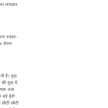
त्र पर लगाकर
ोपण नवंबर-
ौध रोपण
ी है। मृदा
की मृदा में
पोषक तत्व
बड़े ढेले
ं छोटी-छोटी