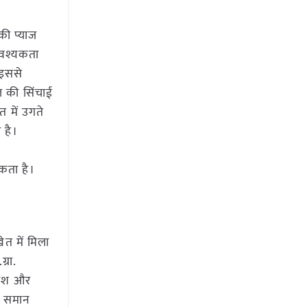
की प्याज
आवश्यकता
 इससे
ल की सिंचाई
त में उगते
 है।
कता है।
त में मिला
्रा.
ोटाश और
ीन समान