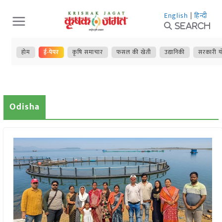
Skip
English
|
हिन्दी
to
Search
content
होम
ई-पेपर
कृषि समाचार
फसल की खेती
उद्यानिकी
सरकारी य
Odisha