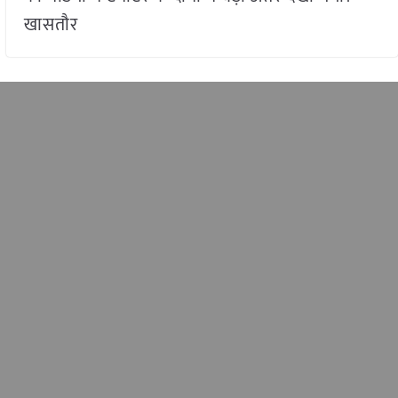
खासतौर