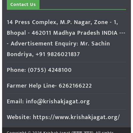
Contact Us
14 Press Complex, M.P. Nagar, Zone - 1,
Bhopal - 462011 Madhya Pradesh INDIA ---
- Advertisement Enquiry: Mr. Sachin
Bondriya, +91 9826021837
Phone: (0755) 4248100
Farmer Help Line- 6262166222
Email: info@krishakjagat.org
Website: https://www.krishakjagat.org/
Copyright © 2026
Krishak Jagat (कृषक जगत)
. All rights