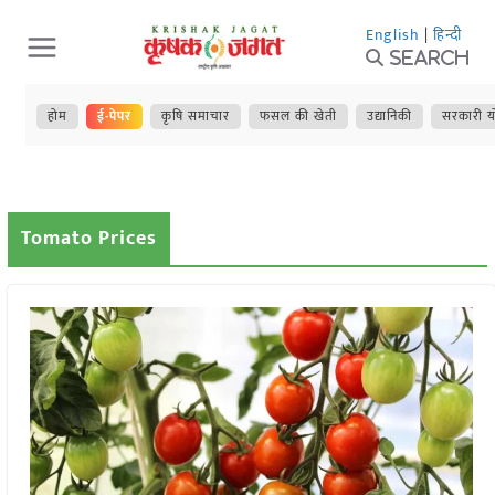
Skip
English
|
हिन्दी
to
Search
content
होम
ई-पेपर
कृषि समाचार
फसल की खेती
उद्यानिकी
सरकारी य
Tomato Prices