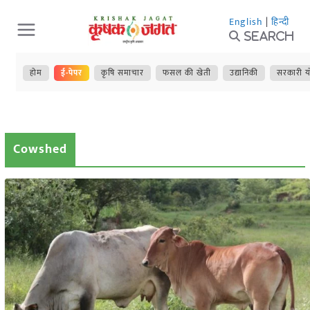
Skip
English
|
हिन्दी
to
Search
content
होम
ई-पेपर
कृषि समाचार
फसल की खेती
उद्यानिकी
सरकारी य
Cowshed