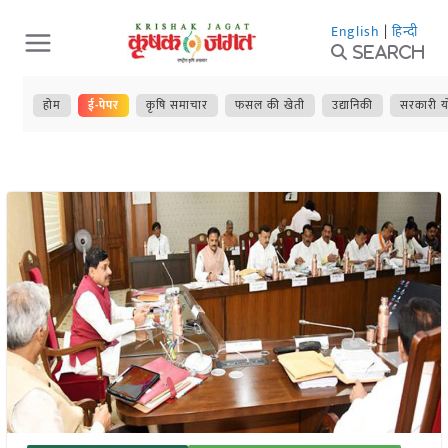
Skip
English
|
हिन्दी
to
Search
content
होम
ई-पेपर
कृषि समाचार
फसल की खेती
उद्यानिकी
सरकारी य