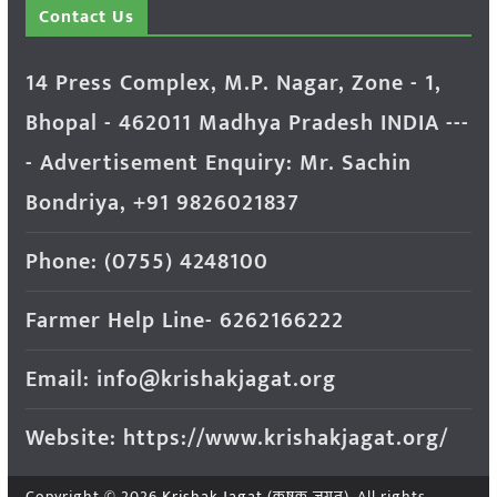
Contact Us
14 Press Complex, M.P. Nagar, Zone - 1,
Bhopal - 462011 Madhya Pradesh INDIA ---
- Advertisement Enquiry: Mr. Sachin
Bondriya, +91 9826021837
Phone: (0755) 4248100
Farmer Help Line- 6262166222
Email: info@krishakjagat.org
Website: https://www.krishakjagat.org/
Copyright © 2026
Krishak Jagat (कृषक जगत)
. All rights