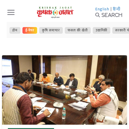
Skip
English
|
हिन्दी
to
Search
content
होम
ई-पेपर
कृषि समाचार
फसल की खेती
उद्यानिकी
सरकारी य