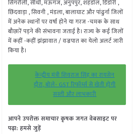
सिंगरौली, सीधी, मऊगंज, अनुपपुर, शहडोल, डिंडोरी ,
छिंदवाड़ा , सिवनी , मंडला, बालाघाट और पांढुर्ना जिलों
में अनेक स्थानों पर वर्षा होने या गरज -चमक के साथ
बौछारें पड़ने की संभावना जताई है। राज्य के कई जिलों
में कहीं -कहीं झंझावात / वज्रपात का येलो अलर्ट जारी
किया है।
केन्द्रीय मंत्री शिवराज सिंह का रायसेन
दौरा, बोले- GST रिफॉर्म्स से खेती होगी
सस्ती और लाभकारी
आपने उपरोक्त समाचार कृषक जगत वेबसाइट पर
पढ़ा: हमसे जुड़ें