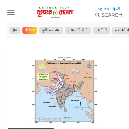
Skip
English
|
हिन्दी
to
Search
content
होम
ई-पेपर
कृषि समाचार
फसल की खेती
उद्यानिकी
सरकारी य