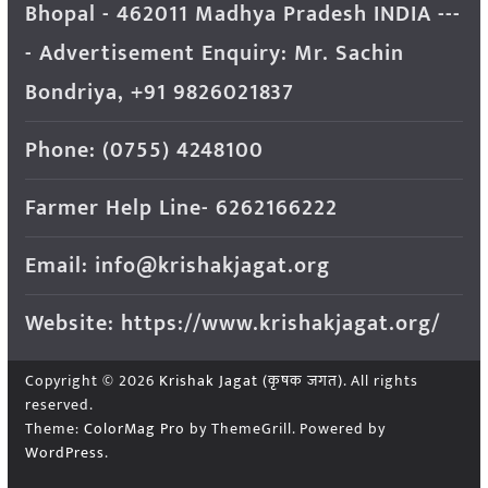
Bhopal - 462011 Madhya Pradesh INDIA ---
- Advertisement Enquiry: Mr. Sachin
Bondriya, +91 9826021837
Phone: (0755) 4248100
Farmer Help Line- 6262166222
Email: info@krishakjagat.org
Website: https://www.krishakjagat.org/
Copyright © 2026
Krishak Jagat (कृषक जगत)
. All rights
reserved.
Theme:
ColorMag Pro
by ThemeGrill. Powered by
WordPress
.