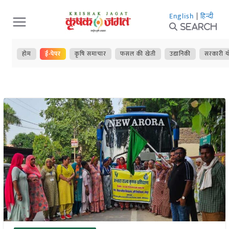
Skip
English
|
हिन्दी
to
Search
content
होम
ई-पेपर
कृषि समाचार
फसल की खेती
उद्यानिकी
सरकारी य