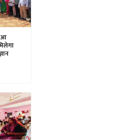
हुआ
मिलेगा
्ञान