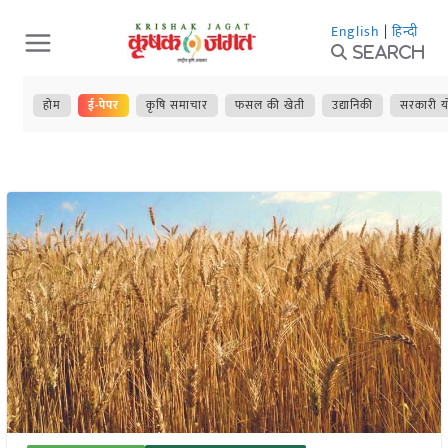
Skip
English
|
हिन्दी
to
Search
content
होम
ई-पेपर
कृषि समाचार
फसल की खेती
उद्यानिकी
सरकारी य