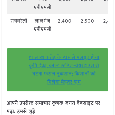
एपीएमसी
रायबरेली
लालगंज
2,400
2,500
2,45
एपीएमसी
₹1 लाख करोड़ के AIF से मजबूत होगा
कृषि इंफ्रा, कोल्ड स्टोरेज-वेयरहाउस से
घटेगा फसल नुकसान; किसानों को
मिलेगा बेहतर दाम
आपने उपरोक्त समाचार कृषक जगत वेबसाइट पर
पढ़ा: हमसे जुड़ें