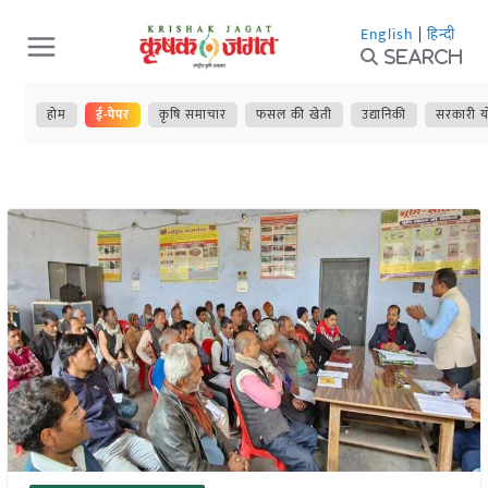
Skip
English
|
हिन्दी
to
Search
content
होम
ई-पेपर
कृषि समाचार
फसल की खेती
उद्यानिकी
सरकारी य