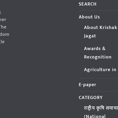
SEARCH
k
About Us
her
The
About Krishak
edom
Jagat
gle
Awards &
Recognition
Agriculture in
E-paper
CATEGORY
राष्ट्रीय कृषि समाच
(National