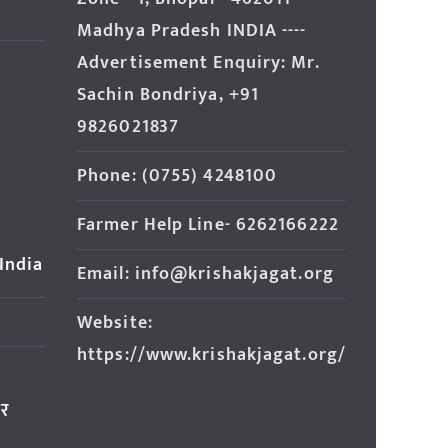
Madhya Pradesh INDIA ----
Advertisement Enquiry: Mr.
Sachin Bondriya, +91
9826021837
Phone: (0755) 4248100
Farmer Help Line- 6262166222
 India
Email: info@krishakjagat.org
Website:
https://www.krishakjagat.org/
ार