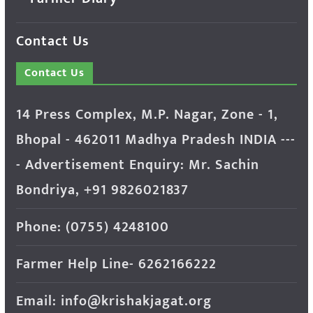
Contact Us
Contact Us
14 Press Complex, M.P. Nagar, Zone - 1,
Bhopal - 462011 Madhya Pradesh INDIA ---
- Advertisement Enquiry: Mr. Sachin
Bondriya, +91 9826021837
Phone: (0755) 4248100
Farmer Help Line- 6262166222
Email: info@krishakjagat.org