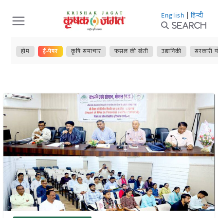
Skip
English
|
हिन्दी
to
Search
content
होम
ई-पेपर
कृषि समाचार
फसल की खेती
उद्यानिकी
सरकारी य