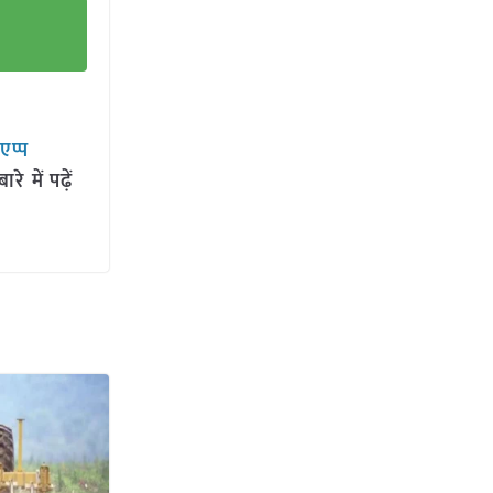
सएप्प
 में पढ़ें