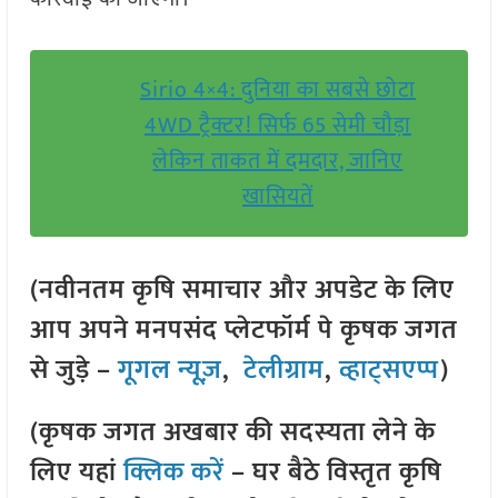
Sirio 4×4: दुनिया का सबसे छोटा
4WD ट्रैक्टर! सिर्फ 65 सेमी चौड़ा
लेकिन ताकत में दमदार, जानिए
खासियतें
(नवीनतम कृषि समाचार और अपडेट के लिए
आप अपने मनपसंद प्लेटफॉर्म पे कृषक जगत
से जुड़े –
गूगल न्यूज़
,
टेलीग्राम
,
व्हाट्सएप्प
)
(कृषक जगत अखबार की सदस्यता लेने के
लिए यहां
क्लिक करें
– घर बैठे विस्तृत कृषि