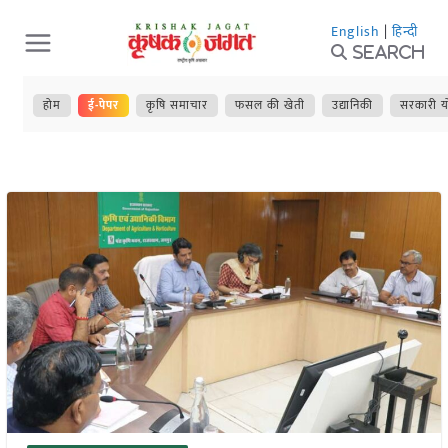
Skip
English
|
हिन्दी
to
Search
content
होम
ई-पेपर
कृषि समाचार
फसल की खेती
उद्यानिकी
सरकारी य