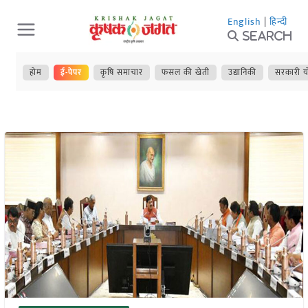
Skip
English
|
हिन्दी
to
Search
content
होम
ई-पेपर
कृषि समाचार
फसल की खेती
उद्यानिकी
सरकारी य