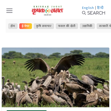
Skip
English
|
हिन्दी
to
Search
content
होम
ई-पेपर
कृषि समाचार
फसल की खेती
उद्यानिकी
सरकारी य