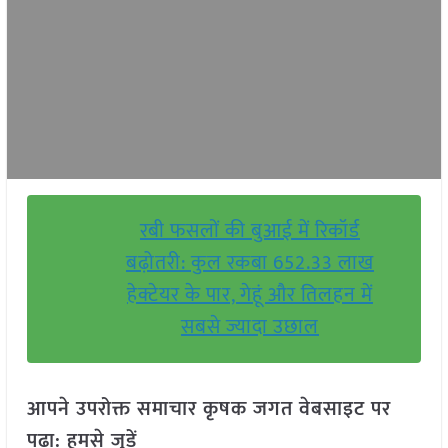
रबी फसलों की बुआई में रिकॉर्ड
बढ़ोतरी: कुल रकबा 652.33 लाख
हेक्टेयर के पार, गेहूं और तिलहन में
सबसे ज्यादा उछाल
आपने उपरोक्त समाचार कृषक जगत वेबसाइट पर
पढ़ा: हमसे जुड़ें