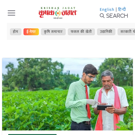
Skip
English
|
हिन्दी
to
Search
content
होम
ई-पेपर
कृषि समाचार
फसल की खेती
उद्यानिकी
सरकारी य