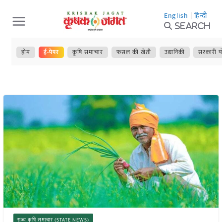
Skip
English
|
हिन्दी
to
Search
content
होम
ई-पेपर
कृषि समाचार
फसल की खेती
उद्यानिकी
सरकारी य
राज्य कृषि समाचार (STATE NEWS)