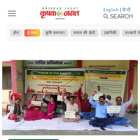
Skip
English
|
हिन्दी
to
Search
content
होम
ई-पेपर
कृषि समाचार
फसल की खेती
उद्यानिकी
सरकारी य