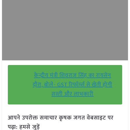
केन्द्रीय मंत्री शिवराज सिंह का रायसेन
दौरा, बोले- GST रिफॉर्म्स से खेती होगी
सस्ती और लाभकारी
आपने उपरोक्त समाचार कृषक जगत वेबसाइट पर
पढ़ा: हमसे जुड़ें