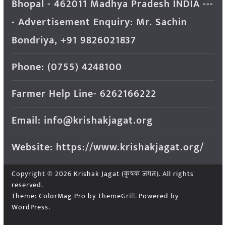
Bhopal - 462011 Madhya Pradesh INDIA ---
- Advertisement Enquiry: Mr. Sachin
Bondriya, +91 9826021837
Phone: (0755) 4248100
Farmer Help Line- 6262166222
Email: info@krishakjagat.org
Website: https://www.krishakjagat.org/
Copyright © 2026
Krishak Jagat (कृषक जगत)
. All rights
reserved.
Theme:
ColorMag Pro
by ThemeGrill. Powered by
WordPress
.