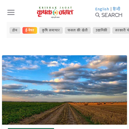
Skip
English
|
हिन्दी
to
Search
content
होम
ई-पेपर
कृषि समाचार
फसल की खेती
उद्यानिकी
सरकारी य