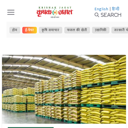
Skip
English
|
हिन्दी
to
Search
content
होम
ई-पेपर
कृषि समाचार
फसल की खेती
उद्यानिकी
सरकारी य