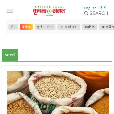
Skip
English
|
हिन्दी
to
Search
content
होम
ई-पेपर
कृषि समाचार
फसल की खेती
उद्यानिकी
सरकारी य
seed