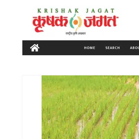
Skip
to
content
HOME
SEARCH
ABO