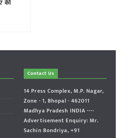
िए की
Contact Us
14 Press Complex, M.P. Nagar,
Zone - 1, Bhopal - 462011
Madhya Pradesh INDIA ----
Advertisement Enquiry: Mr.
Sachin Bondriya, +91