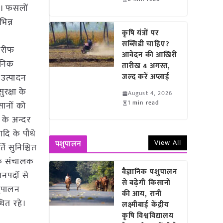
ए। फसलों
िन्न
कृषि यंत्रों पर
सब्सिडी चाहिए?
 खरीफ
आवेदन की आखिरी
ुनिक
तारीख 4 अगस्त,
 उत्पादन
जल्द करें अप्लाई
रक्षा के
August 4, 2026
1 min read
सानों को
 के अन्दर
आदि के पौधे
View All
पशुपालन
ि सुनिश्चित
ायक संचालक
वैज्ञानिक पशुपालन
जनपदों से
से बढ़ेगी किसानों
शुपालन
की आय, रानी
ित रहे।
लक्ष्मीबाई केंद्रीय
कृषि विश्वविद्यालय