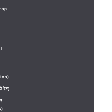
Crop
l
ion)
 रेट)
ार
s)