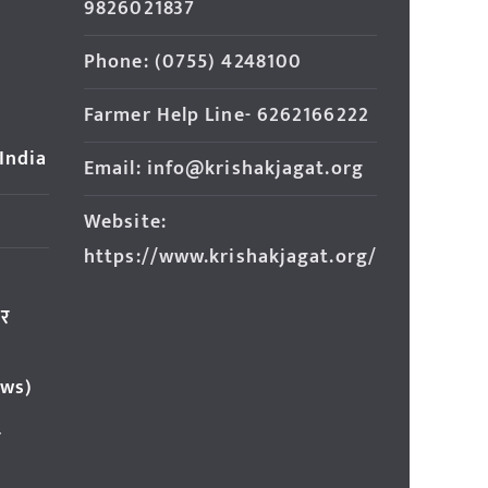
9826021837
Phone: (0755) 4248100
Farmer Help Line- 6262166222
 India
Email: info@krishakjagat.org
Website:
https://www.krishakjagat.org/
ार
ews)
र