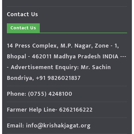
Contact Us
Contact Us
14 Press Complex, M.P. Nagar, Zone - 1,
Bhopal - 462011 Madhya Pradesh INDIA ---
- Advertisement Enquiry: Mr. Sachin
Bondriya, +91 9826021837
Phone: (0755) 4248100
Farmer Help Line- 6262166222
Email: info@krishakjagat.org