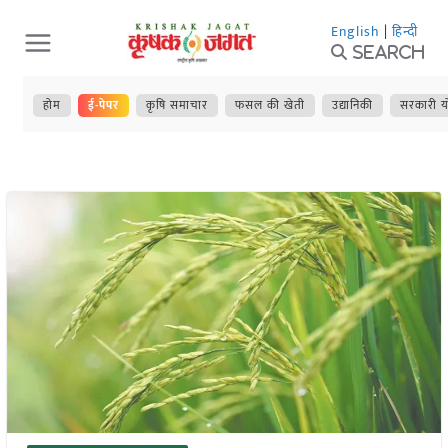
Skip
English
|
हिन्दी
to
Search
content
होम
ई-पेपर
कृषि समाचार
फसल की खेती
उद्यानिकी
सरकारी य