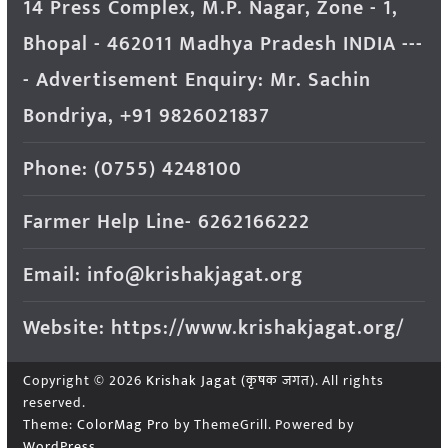
14 Press Complex, M.P. Nagar, Zone - 1,
Bhopal - 462011 Madhya Pradesh INDIA ---
- Advertisement Enquiry: Mr. Sachin
Bondriya, +91 9826021837
Phone: (0755) 4248100
Farmer Help Line- 6262166222
Email: info@krishakjagat.org
Website: https://www.krishakjagat.org/
Copyright © 2026
Krishak Jagat (कृषक जगत)
. All rights
reserved.
Theme:
ColorMag Pro
by ThemeGrill. Powered by
WordPress
.