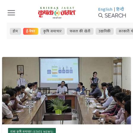
Skip
English
|
हिन्दी
to
Search
content
होम
ई-पेपर
कृषि समाचार
फसल की खेती
उद्यानिकी
सरकारी य
राज्य कृषि समाचार (STATE NEWS)