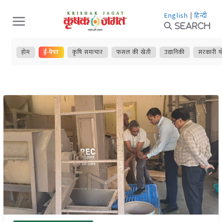
Skip
English
|
हिन्दी
to
Search
content
होम
ई-पेपर
कृषि समाचार
फसल की खेती
उद्यानिकी
सरकारी य