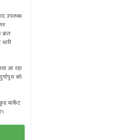
्पाद उपलब्ध
 पर
प्रातः
ट धारी
वाया जा रहा
र्गापुरा को
ूड मार्केट
गए।