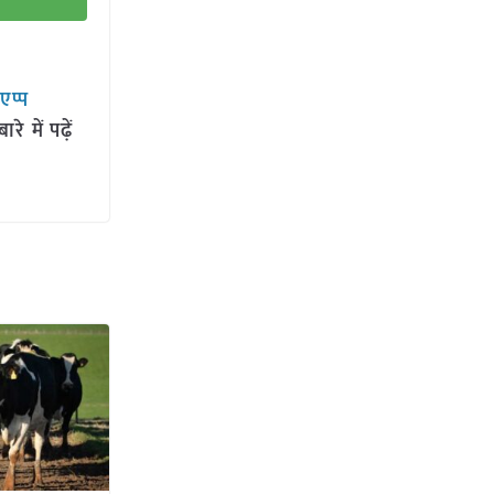
सएप्प
 में पढ़ें