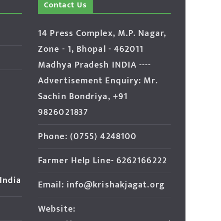
Contact Us
14 Press Complex, M.P. Nagar,
Zone - 1, Bhopal - 462011
Madhya Pradesh INDIA ----
Advertisement Enquiry: Mr.
Sachin Bondriya, +91
9826021837
Phone: (0755) 4248100
Farmer Help Line- 6262166222
 India
Email: info@krishakjagat.org
Website: