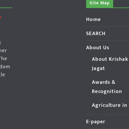
Site Map
Home
SEARCH
k
About Us
her
The
About Krishak
edom
Jagat
gle
Awards &
Recognition
Agriculture in
E-paper