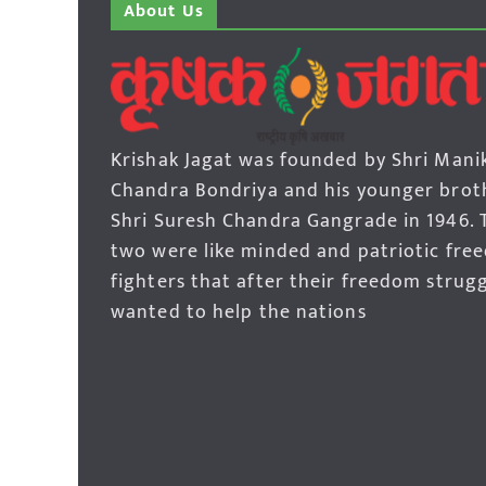
About Us
Krishak Jagat was founded by Shri Mani
Chandra Bondriya and his younger brot
Shri Suresh Chandra Gangrade in 1946. 
two were like minded and patriotic fre
fighters that after their freedom strug
wanted to help the nations