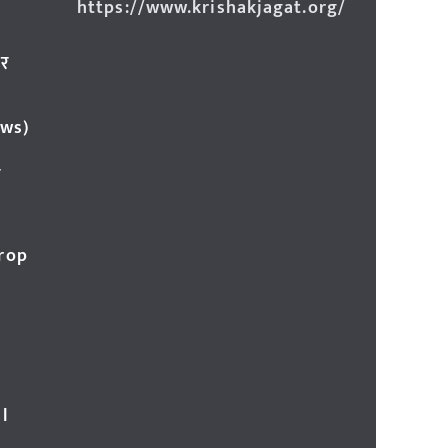
https://www.krishakjagat.org/
ार
ews)
र
Crop
l