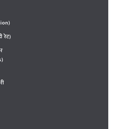
ion)
 रेट)
ार
s)
री