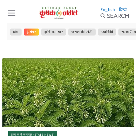
Skip
English
|
हिन्दी
to
Search
content
होम
ई-पेपर
कृषि समाचार
फसल की खेती
उद्यानिकी
सरकारी य
राज्य कृषि समाचार (STATE NEWS)