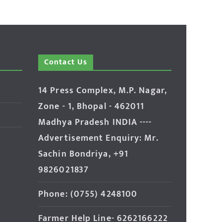
Contact Us
14 Press Complex, M.P. Nagar,
Zone - 1, Bhopal - 462011
Madhya Pradesh INDIA ----
Advertisement Enquiry: Mr.
Sachin Bondriya, +91
9826021837
Phone: (0755) 4248100
Farmer Help Line- 6262166222