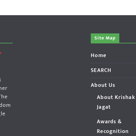
Site Map
Home
SEARCH
k
About Us
her
The
About Krishak
edom
Jagat
gle
Awards &
Recognition