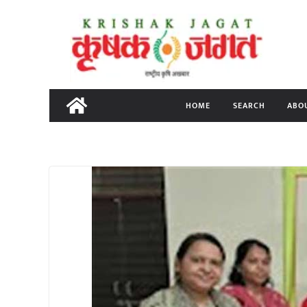
Skip
to
content
HOME
SEARCH
ABO