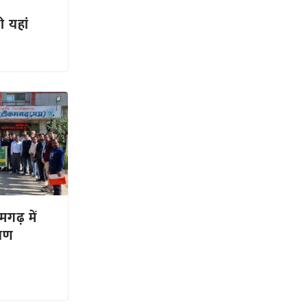
ी यहां
मगढ़ में
्षण