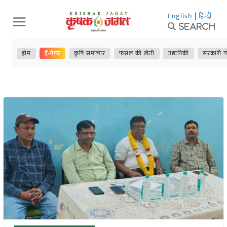
Skip
English
|
हिन्दी
to
Search
content
होम
ई-पेपर
कृषि समाचार
फसल की खेती
उद्यानिकी
सरकारी य