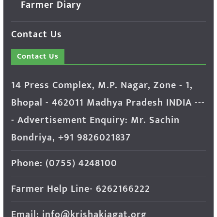
Farmer Diary
Contact Us
Contact Us
14 Press Complex, M.P. Nagar, Zone - 1,
Bhopal - 462011 Madhya Pradesh INDIA ---
- Advertisement Enquiry: Mr. Sachin
Bondriya, +91 9826021837
Phone: (0755) 4248100
Farmer Help Line- 6262166222
Email: info@krishakjagat.org