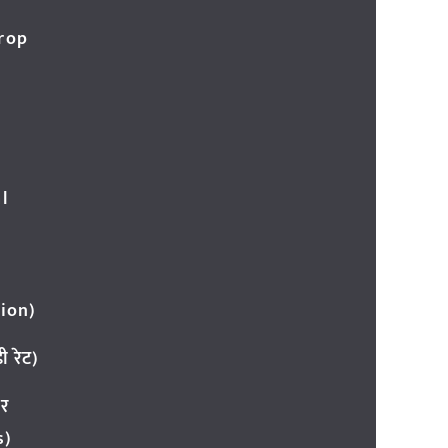
Crop
l
ion)
 रेट)
ार
s)