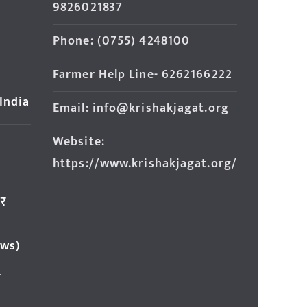
9826021837
Phone: (0755) 4248100
Farmer Help Line- 6262166222
 India
Email: info@krishakjagat.org
Website:
https://www.krishakjagat.org/
ार
ews)
र