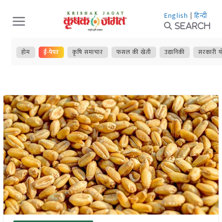
Skip
English
|
हिन्दी
to
Search
content
होम
ई-पेपर
कृषि समाचार
फसल की खेती
उद्यानिकी
सरकारी य