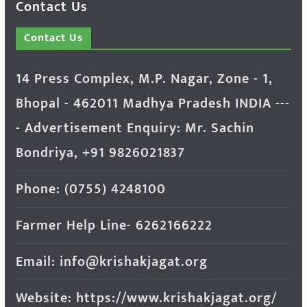
Contact Us
Contact Us
14 Press Complex, M.P. Nagar, Zone - 1,
Bhopal - 462011 Madhya Pradesh INDIA ---
- Advertisement Enquiry: Mr. Sachin
Bondriya, +91 9826021837
Phone: (0755) 4248100
Farmer Help Line- 6262166222
Email: info@krishakjagat.org
Website: https://www.krishakjagat.org/