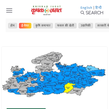
Skip
English
|
हिन्दी
to
Search
content
होम
ई-पेपर
कृषि समाचार
फसल की खेती
उद्यानिकी
सरकारी य