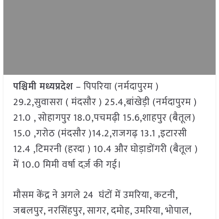
पश्चिमी मध्यप्रदेश
– पिपरिया (नर्मदापुरम )
29.2,सुवासरा ( मंदसौर ) 25.4,बांखेड़ी (नर्मदापुरम )
21.0 , सोहागपुर 18.0,पचमढ़ी 15.6,शाहपुर (बैतूल)
15.0 ,गरोठ (मंदसौर )14.2,राजगढ़ 13.1 ,इटारसी
12.4 ,टिमरनी (हरदा ) 10.4 और घोड़ाडोंगरी (बैतूल )
में 10.0 मिमी वर्षा दर्ज़ की गई।
मौसम केंद्र ने अगले 24 घंटों में उमरिया, कटनी,
जबलपुर, नरसिंहपुर, सागर, दमोह, उमरिया, भोपाल,