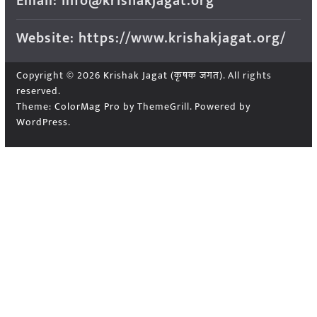
Email: info@krishakjagat.org
Website: https://www.krishakjagat.org/
Copyright © 2026
Krishak Jagat (कृषक जगत)
. All rights
reserved.
Theme:
ColorMag Pro
by ThemeGrill. Powered by
WordPress
.