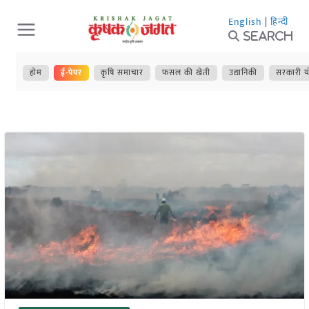
Skip
English
|
हिन्दी
to
Search
content
होम
ई-पेपर
कृषि समाचार
फसल की खेती
उद्यानिकी
सरकारी य