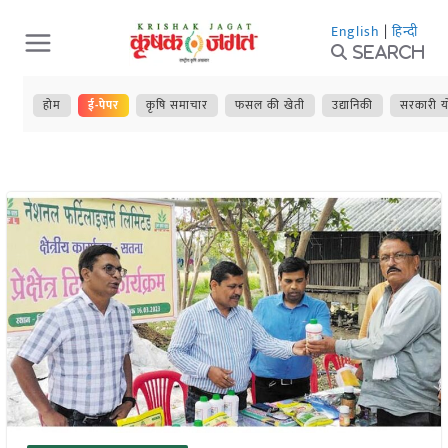
Skip
English
|
हिन्दी
to
Search
content
होम
ई-पेपर
कृषि समाचार
फसल की खेती
उद्यानिकी
सरकारी य