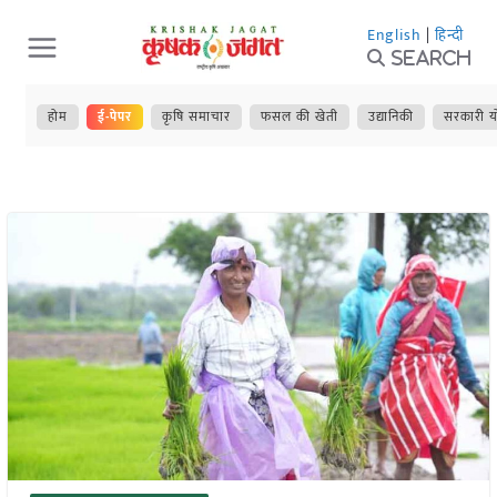
Skip
English
|
हिन्दी
to
Search
content
होम
ई-पेपर
कृषि समाचार
फसल की खेती
उद्यानिकी
सरकारी य