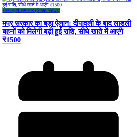
राज्य कृषि समाचार (State News)
मप्र सरकार का बड़ा ऐलान: दीपावली के बाद लाडली
बहनों को मिलेगी बढ़ी हुई राशि, सीधे खाते में आएंगे
₹1500