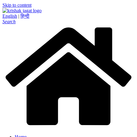
Skip to content
English
|
हिन्दी
Search
Home