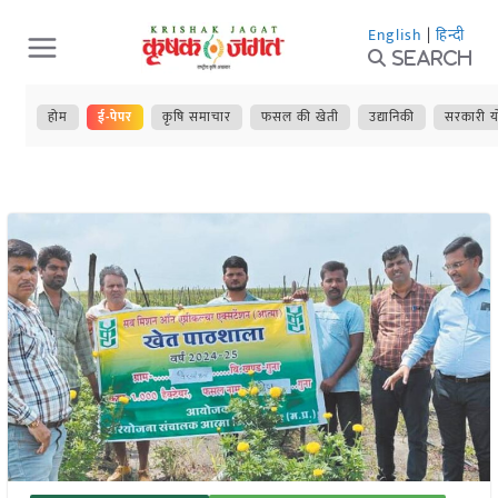
Skip
English
|
हिन्दी
to
Search
content
होम
ई-पेपर
कृषि समाचार
फसल की खेती
उद्यानिकी
सरकारी य