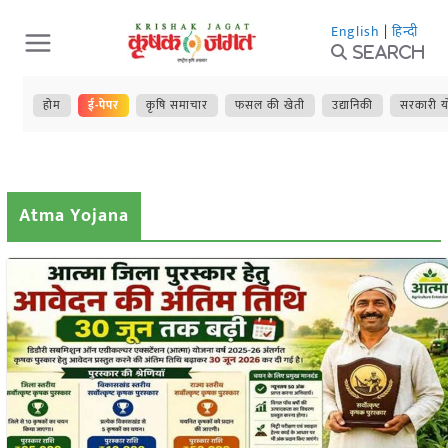
Skip
English
|
हिन्दी
to
Search
content
होम
ई-पेपर
कृषि समाचार
फसल की खेती
उद्यानिकी
सरकारी य
Atma Yojana