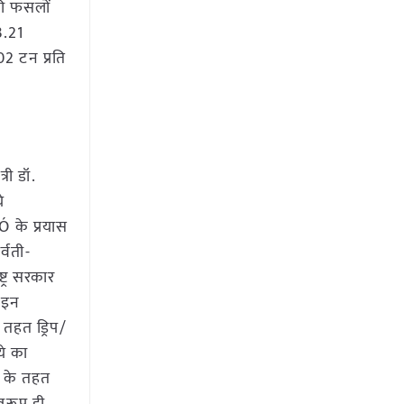
िकी फसलों
3.21
02 टन प्रति
री डॉ.
े
ाÓ के प्रयास
्वती-
्ट्र सरकार
। इन
े तहत ड्रिप/
ये का
ा के तहत