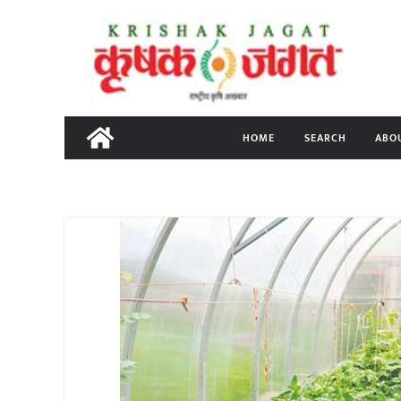
Skip
to
content
HOME
SEARCH
ABO