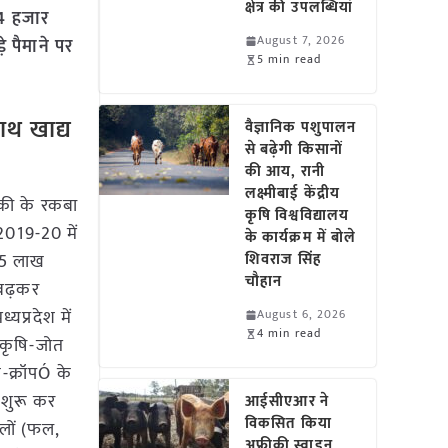
क्षेत्र की उपलब्धियां
ं 4 हजार
August 7, 2026
़े पैमाने पर
5 min read
साथ खाद्य
वैज्ञानिक पशुपालन
से बढ़ेगी किसानों
की आय, रानी
लक्ष्मीबाई केंद्रीय
ानिकी के रकबा
कृषि विश्वविद्यालय
ष 2019-20 में
के कार्यक्रम में बोले
75 लाख
शिवराज सिंह
चौहान
 बढ़कर
यप्रदेश में
August 6, 2026
4 min read
ी कृषि-जोत
-क्रॉपÓ के
ा शुरू कर
आईसीएआर ने
विकसित किया
लों (फल,
अफ्रीकी स्वाइन