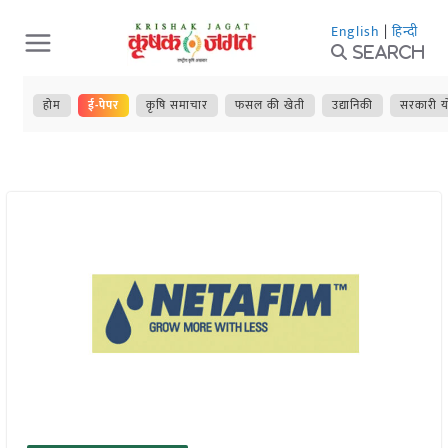
Skip
English
|
हिन्दी
to
Search
content
होम
ई-पेपर
कृषि समाचार
फसल की खेती
उद्यानिकी
सरकारी य