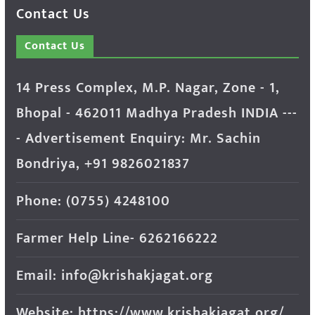
Contact Us
Contact Us
14 Press Complex, M.P. Nagar, Zone - 1,
Bhopal - 462011 Madhya Pradesh INDIA ---
- Advertisement Enquiry: Mr. Sachin
Bondriya, +91 9826021837
Phone: (0755) 4248100
Farmer Help Line- 6262166222
Email: info@krishakjagat.org
Website: https://www.krishakjagat.org/