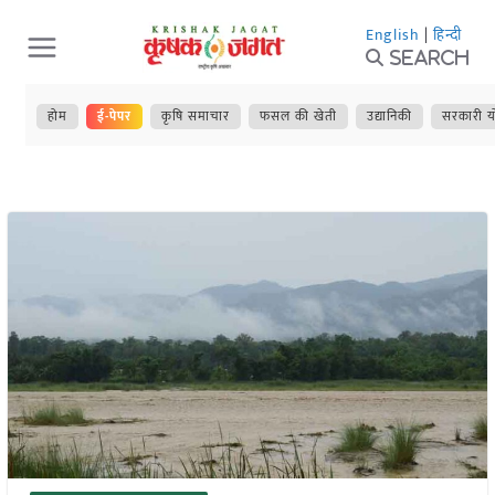
Skip
English
|
हिन्दी
to
Search
content
होम
ई-पेपर
कृषि समाचार
फसल की खेती
उद्यानिकी
सरकारी य