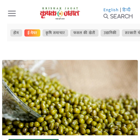
Skip
English
|
हिन्दी
to
Search
content
होम
ई-पेपर
कृषि समाचार
फसल की खेती
उद्यानिकी
सरकारी य