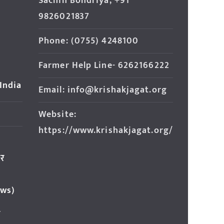
Sachin Bondriya, +91
9826021837
Phone: (0755) 4248100
Farmer Help Line- 6262166222
 India
Email: info@krishakjagat.org
Website:
https://www.krishakjagat.org/
ार
ews)
र