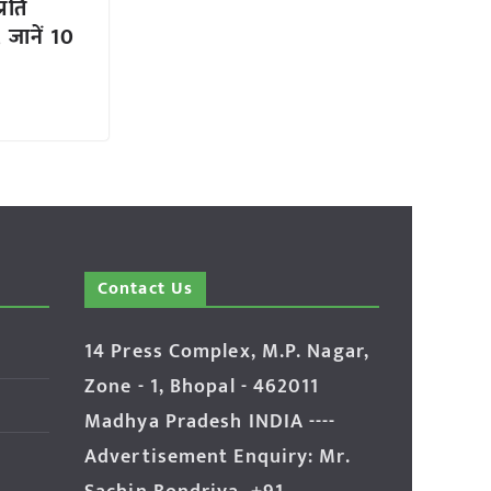
रति
 जानें 10
Contact Us
14 Press Complex, M.P. Nagar,
Zone - 1, Bhopal - 462011
Madhya Pradesh INDIA ----
Advertisement Enquiry: Mr.