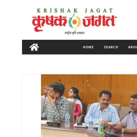
Skip
to
content
HOME
SEARCH
ABO